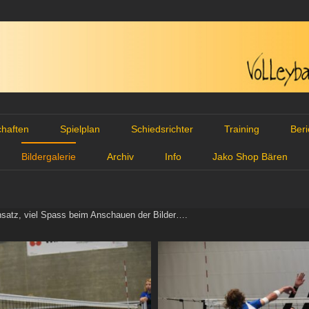
haften
Spielplan
Schiedsrichter
Training
Ber
Bildergalerie
Archiv
Info
Jako Shop Bären
satz, viel Spass beim Anschauen der Bilder….