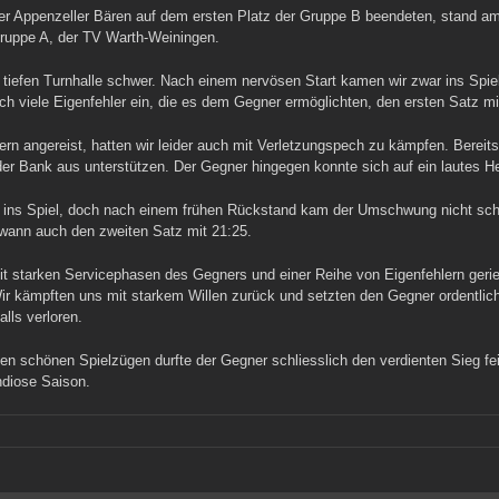
 der Appenzeller Bären auf dem ersten Platz der Gruppe B beendeten, stand am
ruppe A, der TV Warth-Weiningen.
 tiefen Turnhalle schwer. Nach einem nervösen Start kamen wir zwar ins Spi
h viele Eigenfehler ein, die es dem Gegner ermöglichten, den ersten Satz mit
 angereist, hatten wir leider auch mit Verletzungspech zu kämpfen. Bereits i
r Bank aus unterstützen. Der Gegner hingegen konnte sich auf ein lautes H
 ins Spiel, doch nach einem frühen Rückstand kam der Umschwung nicht schne
wann auch den zweiten Satz mit 21:25.
it starken Servicephasen des Gegners und einer Reihe von Eigenfehlern geriet
Wir kämpften uns mit starkem Willen zurück und setzten den Gegner ordentlich
lls verloren.
igen schönen Spielzügen durfte der Gegner schliesslich den verdienten Sieg 
andiose Saison.