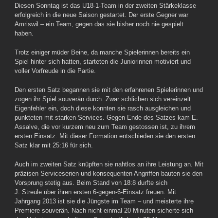
Diesen Sonntag ist das U18-1-Team in der zweiten Stärkeklasse
erfolgreich in die neue Saison gestartet. Der erste Gegner war
Amriswil – ein Team, gegen das sie bisher noch nie gespielt
haben.
Trotz einiger müder Beine, da manche Spielerinnen bereits ein
Spiel hinter sich hatten, starteten die Juniorinnen motiviert und
voller Vorfreude in die Partie.
Den ersten Satz begannen sie mit den erfahrenen Spielerinnen und
zogen ihr Spiel souverän durch. Zwar schlichen sich vereinzelt
Eigenfehler ein, doch diese konnten sie rasch ausgleichen und
punkteten mit starken Services. Gegen Ende des Satzes kam E.
Assalve, die vor kurzem neu zum Team gestossen ist, zu ihrem
ersten Einsatz. Mit dieser Formation entschieden sie den ersten
Satz klar mit 25:16 für sich.
Auch im zweiten Satz knüpften sie nahtlos an ihre Leistung an. Mit
präzisen Serviceserien und konsequenten Angriffen bauten sie den
Vorsprung stetig aus. Beim Stand von 18:8 durfte sich
J. Streule über ihren ersten 6-gegen-6-Einsatz freuen. Mit
Jahrgang 2013 ist sie die Jüngste im Team – und meisterte ihre
Premiere souverän. Nach nicht einmal 20 Minuten sicherte sich