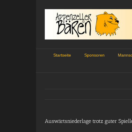
Skip
to
content
Startseite
Sponsoren
Mannsc
Auswärtsniederlage trotz guter Spiell