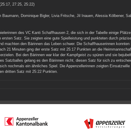
25:17, 27:25, 25:22)
 Baumann, Dominique Bigler, Livia Fritsche, Jil Inauen, Alessia Kölbener, S
erinnen des VC Kanti Schaffhausen 2, die sich in der Tabelle einige Plätze v
ersten Satz. Sie zeigten eine gute Spielleistung und punkteten durch präzi
nd machten den Bärinnen das Leben schwer. Die Schaffhauserinnen konnten 
ach 21 Minuten ging der erste Satz mit 25:17 Punkten an die Heimmannschaft. 
rzielen. Bei den Bärinnen war klar der Kampfgeist zu spüren und sie bejub
es Satzballes gelang es den Bärinnen nicht, diesen Satz für sich zu entsch
sich nochmals ein ähnliches Spiel. Die Appenzellerinnen zeigten Einsatzwill
en dritten Satz mit 25:22 Punkten.