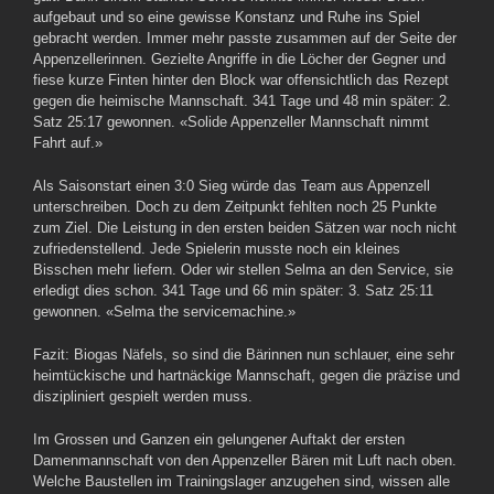
aufgebaut und so eine gewisse Konstanz und Ruhe ins Spiel
gebracht werden. Immer mehr passte zusammen auf der Seite der
Appenzellerinnen. Gezielte Angriffe in die Löcher der Gegner und
fiese kurze Finten hinter den Block war offensichtlich das Rezept
gegen die heimische Mannschaft. 341 Tage und 48 min später: 2.
Satz 25:17 gewonnen. «Solide Appenzeller Mannschaft nimmt
Fahrt auf.»
Als Saisonstart einen 3:0 Sieg würde das Team aus Appenzell
unterschreiben. Doch zu dem Zeitpunkt fehlten noch 25 Punkte
zum Ziel. Die Leistung in den ersten beiden Sätzen war noch nicht
zufriedenstellend. Jede Spielerin musste noch ein kleines
Bisschen mehr liefern. Oder wir stellen Selma an den Service, sie
erledigt dies schon. 341 Tage und 66 min später: 3. Satz 25:11
gewonnen. «Selma the servicemachine.»
Fazit: Biogas Näfels, so sind die Bärinnen nun schlauer, eine sehr
heimtückische und hartnäckige Mannschaft, gegen die präzise und
diszipliniert gespielt werden muss.
Im Grossen und Ganzen ein gelungener Auftakt der ersten
Damenmannschaft von den Appenzeller Bären mit Luft nach oben.
Welche Baustellen im Trainingslager anzugehen sind, wissen alle