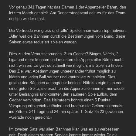
Vor genau 341 Tagen hat das Damen 1 der Appenzeller Bären, den
letzten Match gespielt. Am Donnerstagabend galt es für das Team
endlich wieder ernst.
Die Vorfreude war gross und „alle“ Spielerinnen waren top motiviert.
„Alle“ weil die Bärinnen durch die Bestimmungen vom Bund, diese
Saison etwas reduziert spielen werden.
Dies zu den Veraussetzungen. Zum Gegner? Biogas Näfels, 2.
Liga und mehr konnten und mussten die Appenzeller Bären auch
nicht wissen. Es galt so schnell wie möglich, ins Spiel zu finden.
Das Ziel war, Abstimmungen untereinander frühst möglich zu
klären und jeden Ball sauber und kontrolliert zu spielen. Dies
gelang den Bärinnen anfangs nur bedingt. Näfels zeigte sich von
einer guten Seite, sie brachten die Appenzellerinnen immer wieder
unter Bedrängnis und konnten den sauberen Spielaufbau dem
Gegner verhindern. Das Heimteam konnte einen 5 Punkte
Vorsprung erfolgreich aufholen und brachte die Gelben nochmals
ins Zittern. 341 Tage und 24 min später: 1. Satz 25:23 gewonnen.
«Gerade noch gereicht.»
Im zweiten Satz war allen Bärinnen klar, was es zu verbessern
galt. Dank einem starken Service konnte immer wieder Druck