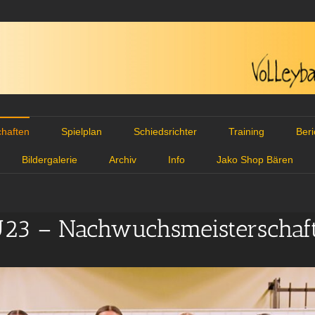
haften
Spielplan
Schiedsrichter
Training
Ber
Bildergalerie
Archiv
Info
Jako Shop Bären
23 – Nachwuchsmeisterschaf