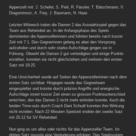
Appenzell mit: J. Schefer, S. Pieli, R. Fässler, T. Bätschmann, V.
Dragomirovic, A. Frey, J. Baumann, N. Haas
Letzten Mittwoch traten die Damen 2 das Auswärtsspiel gegen das
Team aus Rehetobel an.
In der Anfangsphase des Spiels
dominierten die Appenzellerinnen und führten bereits nach kurzer
Zeit mit 7:1. Den Gegnerinnen gelang es aber den Vorsprung
aufzuholen und durch sehr starke Aufschläge gingen sie in
Führung. Obwohl die Damen 2 gut verteidigten und einige Punkte
erzielten, konnten sie nicht gleichziehen und verloren den ersten
Satz mit 19:25.
Eine Unsicherheit wurde auf Seiten der Appenzellerinnen nach dem
ersten Satz sichtbar. Hingegen wurde das Gegnerteam
eingespielter und konnte durch präzise Angriffe und energische
Aufschläge innert kurzer Zeit einen so grossen Punkteunterschied
erreichen, den das Damen 2 nicht mehr einholen konnte. Auch die
beiden Time-outs durch Coach Dani Schudt konnten ihre Wirkung
nicht erzielen. Nach 22 Minuten Spielzeit endete der zweite Satz
mit 25:12 für SV Rehetobel.
Nun ging es um alles oder nichts für das Appenzeller Team. Im
dritten Satz musste eine Veränderung erfolgen. Das Spielsystem