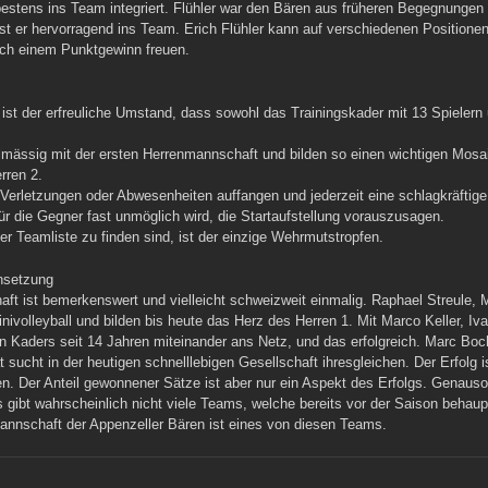
stens ins Team integriert. Flühler war den Bären aus früheren Begegnungen i
sst er hervorragend ins Team. Erich Flühler kann auf verschiedenen Positione
ach einem Punktgewinn freuen.
 ist der erfreuliche Umstand, dass sowohl das Trainingskader mit 13 Spielern 
lmässig mit der ersten Herrenmannschaft und bilden so einen wichtigen Mosai
rren 2.
 Verletzungen oder Abwesenheiten auffangen und jederzeit eine schlagkräftige
r die Gegner fast unmöglich wird, die Startaufstellung vorauszusagen.
er Teamliste zu finden sind, ist der einzige Wehrmutstropfen.
nsetzung
haft ist bemerkenswert und vielleicht schweizweit einmalig. Raphael Streul
ivolleyball und bilden bis heute das Herz des Herren 1. Mit Marco Keller, I
en Kaders seit 14 Jahren miteinander ans Netz, und das erfolgreich. Marc B
 sucht in der heutigen schnelllebigen Gesellschaft ihresgleichen. Der Erfolg 
sen. Der Anteil gewonnener Sätze ist aber nur ein Aspekt des Erfolgs. Genaus
 gibt wahrscheinlich nicht viele Teams, welche bereits vor der Saison behaup
mannschaft der Appenzeller Bären ist eines von diesen Teams.