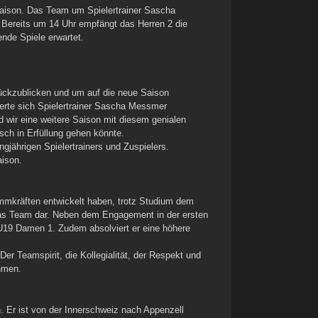
Saison. Das Team um Spielertrainer Sascha
n. Bereits um 14 Uhr empfängt das Herren 2 die
nde Spiele erwartet.
rückzublicken und um auf die neue Saison
erte sich Spielertrainer Sascha Messmer
 wir eine weitere Saison mit diesem genialen
sch in Erfüllung gehen könnte.
jährigen Spielertrainers und Zuspielers.
aison.
ammkräften entwickelt haben, trotz Studium dem
 das Team dar. Neben dem Engagement in der ersten
e U19 Damen 1. Zudem absolviert er eine höhere
er Teamspirit, die Kollegialität, der Respekt und
ehmen.
n. Er ist von der Innerschweiz nach Appenzell