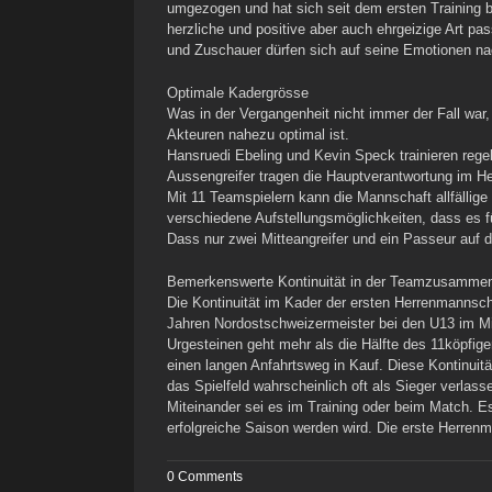
umgezogen und hat sich seit dem ersten Training be
herzliche und positive aber auch ehrgeizige Art pa
und Zuschauer dürfen sich auf seine Emotionen n
Optimale Kadergrösse
Was in der Vergangenheit nicht immer der Fall war,
Akteuren nahezu optimal ist.
Hansruedi Ebeling und Kevin Speck trainieren rege
Aussengreifer tragen die Hauptverantwortung im He
Mit 11 Teamspielern kann die Mannschaft allfällige
verschiedene Aufstellungsmöglichkeiten, dass es fü
Dass nur zwei Mitteangreifer und ein Passeur auf d
Bemerkenswerte Kontinuität in der Teamzusamme
Die Kontinuität im Kader der ersten Herrenmannsc
Jahren Nordostschweizermeister bei den U13 im Min
Urgesteinen geht mehr als die Hälfte des 11köpfig
einen langen Anfahrtsweg in Kauf. Diese Kontinuität
das Spielfeld wahrscheinlich oft als Sieger verlas
Miteinander sei es im Training oder beim Match. Es
erfolgreiche Saison werden wird. Die erste Herren
0 Comments