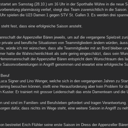
 startet am Samstag (28.10.) um 16 Uhr in der Sporthalle Wühre in die neue 
nvorbereitung planmässig verlief, steigt das Team zuversichtlich in die Saiso
 Uhr spielen die U23 Damen 1 gegen STV St. Gallen 3. Es werden drei spanne
steht fest, dass eine erfolgreiche Saison ansteht.
mannschaft der Appenzeller Bären jeweils, um auf die vergangene Spielzeit zu
 private und berufliche Situationen von Teammitgliedern ändern würden, äuss
e, würde ich mir wünschen, dass alle Teammitglieder mit an Bord bleiben und
r hatte die Wahrscheinlichkeit als sehr gering eingeschätzt, dass sein Wun
Herrenmannschaft der Appenzeller Bären entspricht dem Wunschtraum des lang
ie Saisonvorbereitungen in Angriff genommen und erwartet eine erfolgreiche S
 Beruf
s Luca Signer und Lino Wenger, welche sich in den vergangenen Jahren zu St
raining besuchen können, stellt eine Herausforderung aber kein Problem für
an Kuster. Er trainiert mit grosser Leidenschaft das erste Damenteam und di
 und sind im Familien- und Berufsleben gefordert und tragen Verantwortung. D
orgen dafür, dass nichts im Wege steht, eine weitere Saison in Angriff zu n
on bestreitet Erich Flühler seine erste Saison im Dress der Appenzeller Bäre