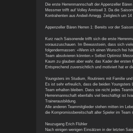
Die erste Herrenmannschaft der Appenzeller Bären
Messmer trifft auf Volley Amriswil 3. Da die Saiso
Kontrahenten aus Andwil-Arnegg. Zeitgleich um 14
Appenzeller Bären Herren 1: Bereits vor der Saison 
Kurz nach Saisonende trifft sich die erste Herren
vorauszuschauen. Im Bewusstsein, dass sich viele
folgendermassen: «Wenn ich einen Wunsch frei hätt
Team absolvieren könnten.» Selbst Optimist Messme
Kaum zu glauben aber wahr, das Kader der ersten 
Entsprechend zuversichtlich und motiviert hat er d
Youngsters im Studium, Routiniers mit Familie und
Es ist sehr erfreulich, dass die beiden Youngster
Team erhalten bleiben. Dass sie nicht jedes Teamt
Herrenmannschaft ebenfalls viel beschäftigt ist Iv
Trainerausbildung.
Alle anderen Teammitglieder stehen mitten im Leben
die Kompromissbereitschaft aller Spieler im Team s
Neuzugang Erich Flühler
Nach einigen wenigen Einsätzen in der letzten Sais