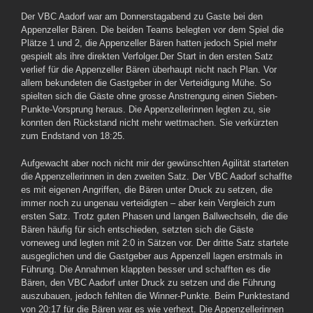
Der VBC Aadorf war am Donnerstagabend zu Gaste bei den
Appenzeller Bären. Die beiden Teams belegten vor dem Spiel die
Plätze 1 und 2, die Appenzeller Bären hatten jedoch Spiel mehr
gespielt als ihre direkten Verfolger.Der Start in den ersten Satz
verlief für die Appenzeller Bären überhaupt nicht nach Plan. Vor
allem bekundeten die Gastgeber in der Verteidigung Mühe. So
spielten sich die Gäste ohne grosse Anstrengung einen Sieben-
Punkte-Vorsprung heraus. Die Appenzellerinnen legten zu, sie
konnten den Rückstand nicht mehr wettmachen. Sie verkürzten
zum Endstand von 18:25.
Aufgewacht aber noch nicht mir der gewünschten Agilität starteten
die Appenzellerinnen in den zweiten Satz. Der VBC Aadorf schaffte
es mit eigenen Angriffen, die Bären unter Druck zu setzen, die
immer noch zu ungenau verteidigten – aber kein Vergleich zum
ersten Satz. Trotz guten Phasen und langen Ballwechseln, die die
Bären häufig für sich entschieden, setzten sich die Gäste
vorneweg und legten mit 2:0 in Sätzen vor. Der dritte Satz startete
ausgeglichen und die Gastgeber aus Appenzell lagen erstmals in
Führung. Die Annahmen klappten besser und schafften es die
Bären, den VBC Aadorf unter Druck zu setzen und die Führung
auszubauen, jedoch fehlten die Winner-Punkte. Beim Punktestand
von 20:17 für die Bären war es wie verhext. Die Appenzellerinnen