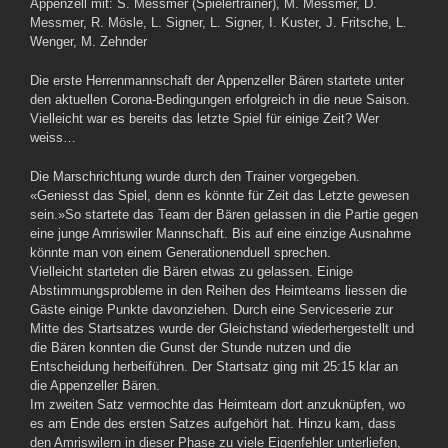
Appenzell mit: S. Messmer (Spielertrainer), M. Messmer, D.
Messmer, R. Mösle, L. Signer, L. Signer, I. Kuster, J. Fritsche, L.
Wenger, M. Zehnder
Die erste Herrenmannschaft der Appenzeller Bären startete unter
den aktuellen Corona-Bedingungen erfolgreich in die neue Saison.
Vielleicht war es bereits das letzte Spiel für einige Zeit? Wer
weiss…
Die Marschrichtung wurde durch den Trainer vorgegeben.
«Geniesst das Spiel, denn es könnte für Zeit das Letzte gewesen
sein.»
So startete das Team der Bären gelassen in die Partie gegen
eine junge Amriswiler Mannschaft. Bis auf eine einzige Ausnahme
könnte man von einem Generationenduell sprechen.
Vielleicht starteten die Bären etwas zu gelassen. Einige
Abstimmungsprobleme in den Reihen des Heimteams liessen die
Gäste einige Punkte davonziehen. Durch eine Serviceserie zur
Mitte des Startsatzes wurde der Gleichstand wiederhergestellt und
die Bären konnten die Gunst der Stunde nutzen und die
Entscheidung herbeiführen. Der Startsatz ging mit 25:15 klar an
die Appenzeller Bären.
Im zweiten Satz vermochte das Heimteam dort anzuknüpfen, wo
es am Ende des ersten Satzes aufgehört hat. Hinzu kam, dass
den Amriswilern in dieser Phase zu viele Eigenfehler unterliefen,