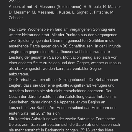
25:22)
Appenzell mit: S. Messmer (Spielertrainer), R. Streule, R. Manser,
D. Messmer, M. Messmer, I. Kuster, L. Signer, J. Fritsche, M.
Zehnder
Nach zwei Wochenspielen fand am vergangenen Sonntag eine
weitere Heimrunde statt. Mit vier Punkten aus den vergangenen
zwei Spielen gingen die Bären mit gemischten Gefühlen in die
anstehende Partie gegen den VBC Schaffhausen. In der Hinrunde
zeigte man gegen diese Schaffhauser wohl die schwächste
Leistung der gesamten Saison.
Motivation genug also, sich von
einer anderen Seite zu zeigen und dem Gegner, welcher durchaus
als stark eingestuft werden kann, als veritabler Gegner
aufzutreten.
Der Startsatz war ein offener Schlagabtausch. Die Schaffhauser
zeigten, dass sie über eine geballte Angriffskraft verfügen und
trotzdem konnten sie sich nicht entscheidend absetzen. Der
Coach der Bären brachte mit der Aufstellung etwas Irritation ins
Geschehen, daher gingen die Appenzeller von Beginn an
konzentriert zur Sache. Am Ende entschied das Heimteam den
ersten Satz mit 26:24 für sich.
Mit korrekter Aufstellung war der zweite Satz reine Formsache.
Bereits zum Satzstart setzten sich die Bären ab und liessen sich
nie mehr ernsthaft in Bedrängnis bringen. 25:18 war das klare