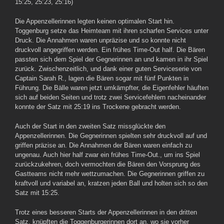
15:25, 25:23, 25:16)
Die Appenzellerinnen legten keinen optimalen Start hin.
Toggenburg setze das Heimteam mit ihren scharfen Services unter
Druck. Die Annahmen waren unpräzise und so konnte nicht
druckvoll angegriffen werden. Ein frühes Time-Out half. Die Bären
passten sich dem Spiel der Gegnerinnen an und kamen in ihr Spiel
zurück. Zwischenzeitlich, und dank einer guten Serviceserie von
Captain Sarah R., lagen die Bären sogar mit fünf Punkten in
Führung. Die Bälle waren jetzt umkämpfter, die Eigenfehler häuften
sich auf beiden Seiten und trotz zwei Servicefehlern nacheinander
konnte der Satz mit 25:19 ins Trockene gebracht werden.
Auch der Start in den zweiten Satz missglückte den
Appenzellerinnen. Die Gegnerinnen spielten sehr druckvoll auf und
griffen präzise an. Die Annahmen der Bären waren einfach zu
ungenau. Auch hier half zwar ein frühes Time-Out., um ins Spiel
zurückzukehren, doch vermochten die Bären den Vorsprung des
Gastteams nicht mehr wettzumachen. Die Gegnerinnen griffen zu
kraftvoll und variabel an, kratzen jeden Ball und holten sich so den
Satz mit 15:25.
Trotz eines besseren Starts der Appenzellerinnen in den dritten
Satz, knüpften die Toggenburgerinnen dort an, wo sie vorher