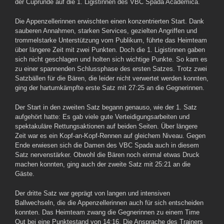
der Cuprunde auf die 1. Ligistinnen des VBC Spada Academica.
Die Appenzellerinnen erwischten einen konzentrierten Start. Dank
sauberen Annahmen, starken Services, gezielten Angriffen und
trommelstarke Unterstützung vom Publikum, führte das Heimteam
über längere Zeit mit zwei Punkten. Doch die 1. Ligistinnen gaben
sich nicht geschlagen und holten sich wichtige Punkte. So kam es
zu einer spannenden Schlussphase des ersten Satzes. Trotz zwei
Satzbällen für die Bären, die leider nicht verwertet werden konnten,
ging der hartumkämpfte erste Satz mit 27:25 an die Gegnerinnen.
Der Start in den zweiten Satz begann genauso, wie der 1. Satz
aufgehört hatte: Es gab viele gute Verteidigungsarbeiten und
spektakuläre Rettungsaktionen auf beiden Seiten. Über längere
Zeit war es ein Kopf-an-Kopf-Rennen auf gleichem Niveau. Gegen
Ende erwiesen sich die Damen des VBC Spada auch in diesem
Satz nervenstärker. Obwohl die Bären noch einmal etwas Druck
machen konnten, ging auch der zweite Satz mit 25:21 an die
Gäste.
Der dritte Satz war geprägt von langen und intensiven
Ballwechseln, die die Appenzellerinnen auch für sich entscheiden
konnten. Das Heimteam zwang die Gegnerinnen zu einem Time
Out bei eine Punktestand von 14:16. Die Ansprache des Trainers