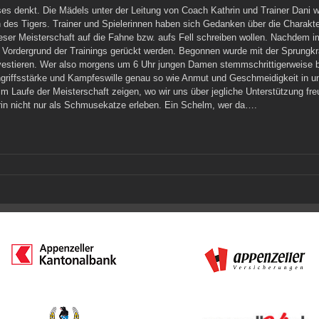
s denkt. Die Mädels unter der Leitung von Coach Kathrin und Trainer Dani we
 des Tigers.
Trainer und Spielerinnen haben sich Gedanken über die Charakt
 dieser Meisterschaft auf die Fahne bzw. aufs Fell schreiben wollen. Nachdem 
den Vordergrund der Trainings gerückt werden. Begonnen wurde mit der Sprungkr
 investieren. Wer also morgens um 6 Uhr jungen Damen stemmschrittigerweise
Angriffsstärke und Kampfeswille genau so wie Anmut und Geschmeidigkeit in u
 Laufe der Meisterschaft zeigen, wo wir uns über jegliche Unterstützung freue
in nicht nur als Schmusekatze erleben. Ein Schelm, wer da….